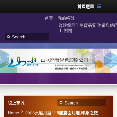
首頁選單
首頁
我的帳號
為確保最佳瀏覽品質 建議您使用G
上 謝謝
線上商城
Home
2026桌曆月曆
8開雙面月曆,印象之旅