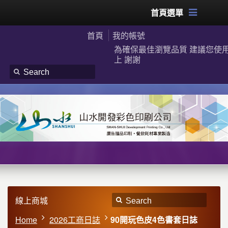
首頁選單
首頁
我的帳號
為確保最佳瀏覽品質 建議您使用G
上 謝謝
線上商城
Home
2026工商日誌
90開玩色皮4色書套日誌