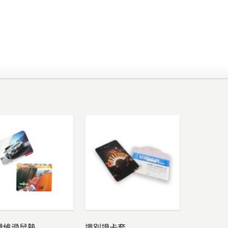
纖維滑鼠墊
識別證卡套