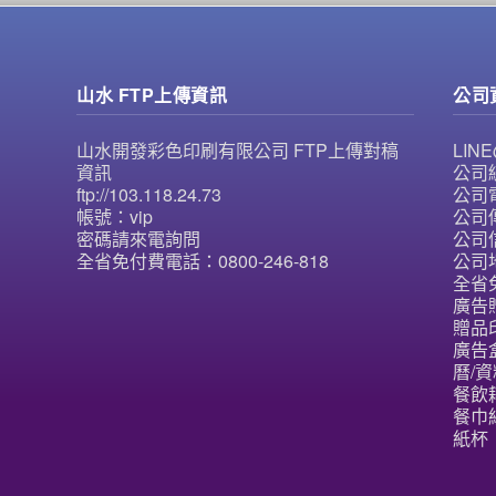
山水 FTP上傳資訊
公司
山水開發彩色印刷有限公司 FTP上傳對稿
LI
資訊
公司統
ftp://103.118.24.73
公司電
帳號：vip
公司傳
密碼請來電詢問
公司信
全省免付費電話：0800-246-818
公司
全省免
廣告
贈品
廣告
曆/資
餐飲
餐巾紙
紙杯