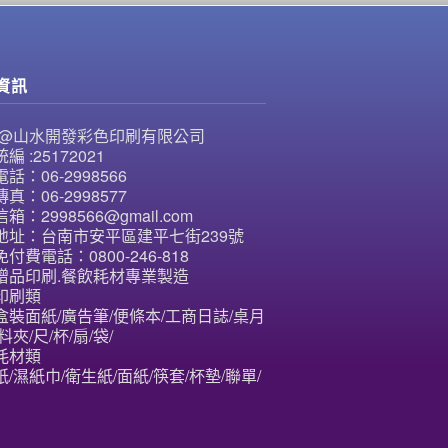
資訊
NE@山水開發彩色印刷有限公司
編 :25172021
話：06-2998566
真：06-2998577
箱：2998566@gmail.com
地址：台南市安平區建平七街239號
付費電話：0800-246-818
贈品印刷.餐飲耗材專業製造
印刷類
盒裝面紙/廣告筆/便條本/工商日誌/桌月
料夾/尺/杯/扇/袋/
耗材類
/濕紙巾/衛生紙/面紙/筷套/杯墊/聯單/